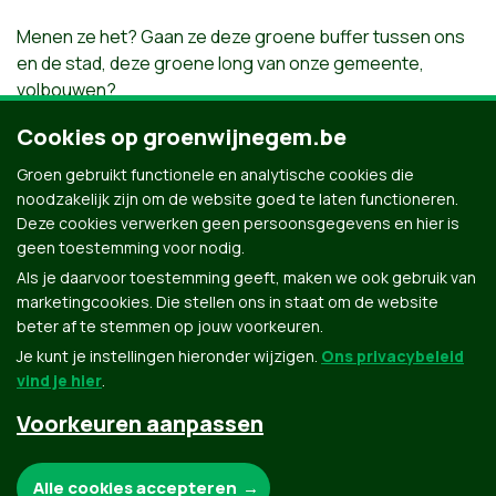
Menen ze het? Gaan ze deze groene buffer tussen ons
en de stad, deze groene long van onze gemeente,
volbouwen?
Niet als het van Groen afhangt.
Cookies op groenwijnegem.be
Wij pleiten voor het behoud van het groene karakter,
omdat dit gebied van grote waarde is
Groen gebruikt functionele en analytische cookies die
voor de Wijnegemnaars om tal van redenen.
noodzakelijk zijn om de website goed te laten functioneren.
Deze cookies verwerken geen persoonsgegevens en hier is
geen toestemming voor nodig.
Als je daarvoor toestemming geeft, maken we ook gebruik van
marketingcookies. Die stellen ons in staat om de website
beter af te stemmen op jouw voorkeuren.
Je kunt je instellingen hieronder wijzigen.
Ons privacybeleid
vind je hier
.
Voorkeuren aanpassen
Groen.be
Noodzakelijke cookies:
Alle cookies accepteren