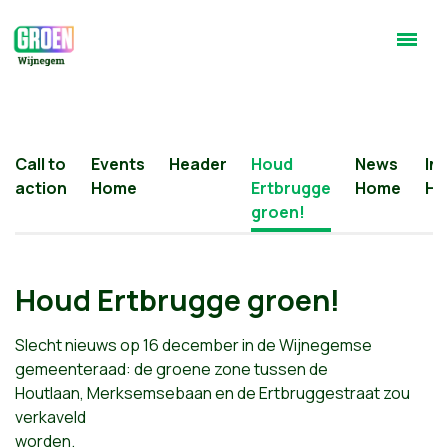
Call to
Events
Header
Houd
News
Ins
action
Home
Ertbrugge
Home
Ho
groen!
Houd Ertbrugge groen!
Slecht nieuws op 16 december in de Wijnegemse
gemeenteraad: de groene zone tussen de
Houtlaan, Merksemsebaan en de Ertbruggestraat zou
verkaveld
worden.