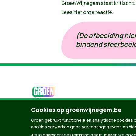
Groen Wijnegem staat kritisch t.
Lees hier onze reactie.
(De afbeelding hie
bindend sfeerbeeld
Cookies op groenwijnegem.be
Groen gebruikt functionele en analytische cookies d
cookies verwerken geen persoonsgegevens en hier
© Copyright Groen 2026 | Gemaakt met
Natio
Als je daarvoor toestemming geeft, maken we ook ge