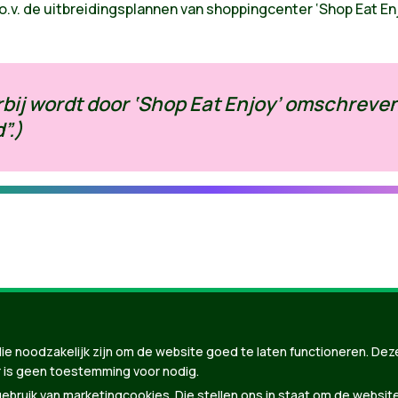
o.v. de uitbreidingsplannen van shoppingcenter ‘Shop Eat Enj
rbij wordt door ‘Shop Eat Enjoy’ omschreven
”.)
ie noodzakelijk zijn om de website goed te laten functioneren. Dez
 is geen toestemming voor nodig.
nBuilder
| Gebouwd door
Tectonica
bruik van marketingcookies. Die stellen ons in staat om de websit