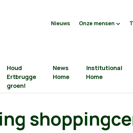
Nieuws
Onze mensen
T
Houd
News
Institutional
Ertbrugge
Home
Home
groen!
ding shoppingce