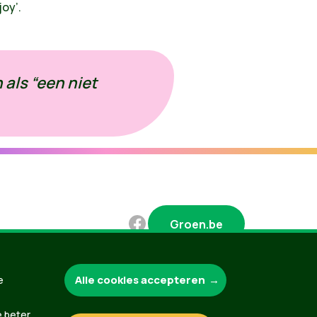
oy’.
 als “een niet
Groen.be
Alle cookies accepteren
e
Contact
Privacybeleid
e beter