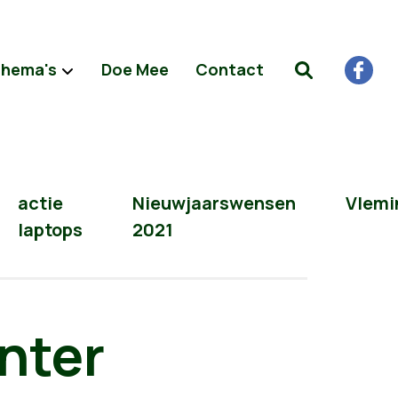
hema's
Doe Mee
Contact
actie
Nieuwjaarswensen
Vlemi
laptops
2021
nter